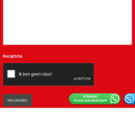
Recaptcha
SMS Hydrauliek
Industrieweg 99W
7202 CA ZUTPHEN