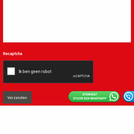
Recaptcha
SMS Hydrauliek
Industrieweg 99W
7202 CA ZUTPHEN