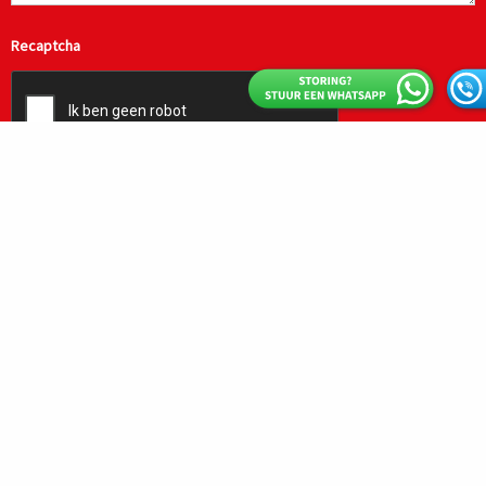
Recaptcha
SMS Hydrauliek
Industrieweg 99W
7202 CA ZUTPHEN
0575 845181
info@sms-hydrauliek.nl