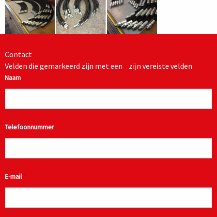
Contact
Velden die gemarkeerd zijn met een
*
zijn vereiste velden
Naam
*
Telefoonnummer
E-mail
*